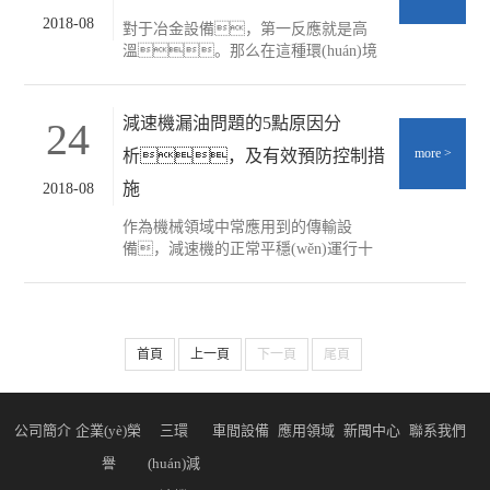
2018-08
對于冶金設備，第一反應就是高
溫。那么在這種環(huán)境
下如何對冶金設備上的齒輪減速器做出
適當的措施讓它延長壽命呢？齒
輪減速器的潤滑對于其使用壽命的延長
減速機漏油問題的5點原因分
24
具有極為重要的意義，而且通過潤滑可
more
>
析，及有效預防控制措
以有效地提高齒輪的傳動效
率，提高冶金機械設備的工作
施
2018-08
效率。冶金機械設備如煉焦
機、推焦機、石灰石及礦石燒
作為機械領域中常應用到的傳輸設
結設備、大型鼓風機、礦石
備，減速機的正常平穩(wěn)運行十
斗牽引鋼絲繩等爐頂設備、
分關鍵。一旦減速機出現故障，特別
化鐵爐、高爐、帶輸送機
是漏油問題，不僅會引發(fā)生產事
等等，也就是說冶金機械設備通常暴露
故，降低企業(yè)的經濟效
在帶有粉塵或腐蝕性粉
益，而且也會浪費油品使用。
首頁
上一頁
下一頁
尾頁
本文分享討論減速機漏油問題的原因及
有效的控制和預防措施。減速機漏油原
因分析在減速機長時間負荷運行時，
受到設計工藝和生產制造、壓力以及振
公司簡介
企業(yè)榮
三環
車間設備
應用領域
新聞中心
聯系我們
動等因素的影響，會出現不同程
譽
(huán)減
度的漏油問題。機械行業
(yè)工作者結合工作經驗以及曾遇到過