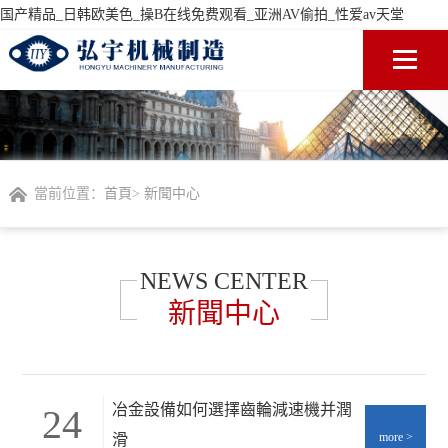
国产精品_日韩欧美色_操B在线免费观看_亚洲AV偷拍_性爱av天堂
當前位置：
首頁
>
新聞中心
NEWS CENTER
新聞中心
冶金設備如何選擇齒輪減速機并潤
24
more
>
滑