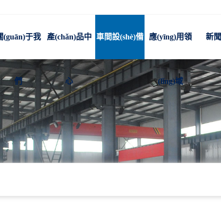
關(guān)于我
產(chǎn)品中
車間設(shè)備
應(yīng)用領
新
們
心
(lǐng)域