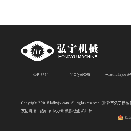
公司簡介
企業(yè)榮譽
三環(huán)減
Copyright ? 2018 hdhyjx.com .All rights reserved. [邯
友情鏈接：
熱油泵
拉力機
橡膠地墊
熱油泵
冀公