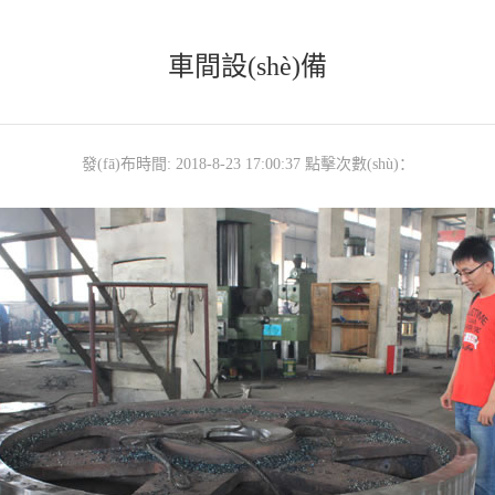
車間設(shè)備
發(fā)布時間: 2018-8-23 17:00:37 點擊次數(shù)：