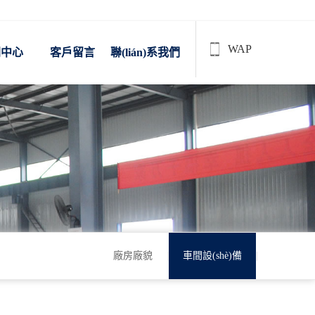
WAP
聞中心
客戶留言
聯(lián)系我們
廠房廠貌
|
車間設(shè)備
|