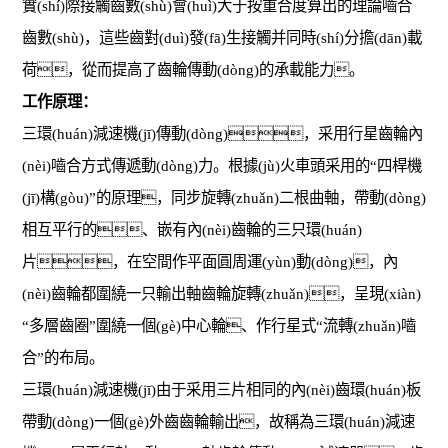
實(shí)際接觸齒數(shù)會(huì)大于按重合度算出的理論嚙合
齒數(shù)，這些齒對(duì)發(fā)生接觸并同時(shí)分擔(dān)載
荷，從而提高了齒輪傳動(dòng)的承載能力。
工作原理：
三環(huán)減速機(jī)傳動(dòng)，采用行星齒輪內
(nèi)嚙合方式傳遞動(dòng)力。根據(jù)火車頭采用的“四桿機
(jī)構(gòu)”的原理，同步旋轉(zhuǎn)二根曲軸，帶動(dòng)
相互平行的、嵌有內(nèi)齒輪的三只環(huán)
片，在空間作平面圓周運(yùn)動(dòng)，內
(nèi)齒輪都圍繞一只輸出軸齒輪旋轉(zhuǎn)，呈現(xiàn)
“多層齒圈”圍繞一個(gè)中心輪、作行星式“流轉(zhuǎn)嚙
合”的布局。
三環(huán)減速機(jī)由于采用三片相同的內(nèi)齒環(huán)板
帶動(dòng)一個(gè)外齒齒輪輸出，故稱為三環(huán)減速