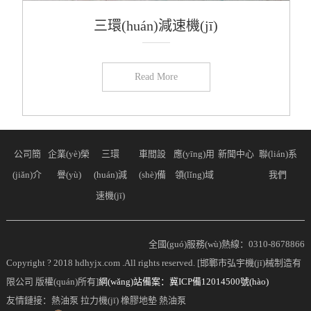
三環(huán)減速機(jī)
Read More
公司簡
企業(yè)榮
三環
車間設
應(yīng)用
新聞中心
聯(lián)系
(jiǎn)介
譽(yù)
(huán)減
(shè)備
領(lǐng)域
我們
速機(jī)
全國(guó)服務(wù)熱線：0310-8678866
Copyright ? 2018 hdhyjx.com .All rights reserved. [邯鄲市弘宇機(jī)械制造有
限公司 版權(quán)所有]
網(wǎng)站備案：冀ICP備12014500號(hào)
友情鏈接：
熱油泵
拉力機(jī)
橡膠地墊
熱油泵